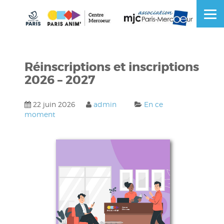
Skip
to
OSE
U
content
Réinscriptions et inscriptions
2026 – 2027
22 juin 2026
admin
En ce
moment