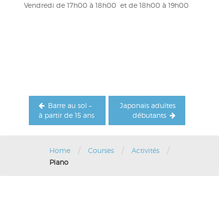
Vendredi de 17h00 à 18h00 et de 18h00 à 19h00
Navigation
de
l’article
Barre au sol –
Japonais adultes
à partir de 15 ans
débutants
/
/
/
Home
Courses
Activités
Piano