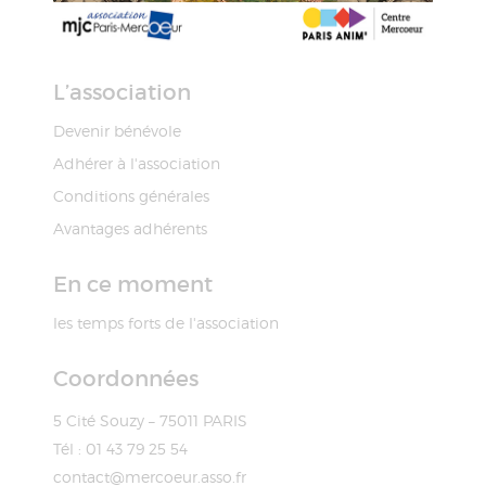
L’association
Devenir bénévole
Adhérer à l'association
Conditions générales
Avantages adhérents
En ce moment
les temps forts de l'association
Coordonnées
5 Cité Souzy – 75011 PARIS
Tél : 01 43 79 25 54
contact@mercoeur.asso.fr