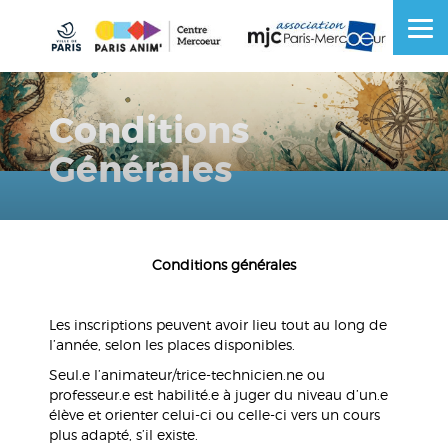
Skip
to
OSE
U
content
Conditions
Générales
Conditions générales
Les inscriptions peuvent avoir lieu tout au long de
l’année, selon les places disponibles.
Seul.e l’animateur/trice-technicien.ne ou
professeur.e est habilité.e à juger du niveau d’un.e
élève et orienter celui-ci ou celle-ci vers un cours
plus adapté, s’il existe.