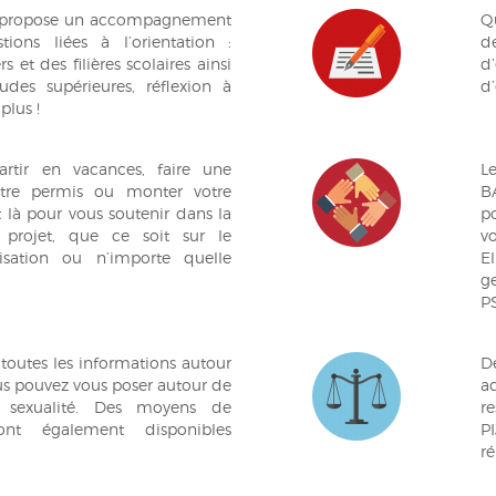
s propose un accompagnement
Qu
ions liées à l’orientation :
de
 et des filières scolaires ainsi
d
tudes supérieures, réflexion à
d’
plus !
rtir en vacances, faire une
L
otre permis ou monter votre
B
st là pour vous soutenir dans la
p
e projet, que ce soit sur le
vo
nisation ou n’importe quelle
El
g
P
 toutes les informations autour
D
us pouvez vous poser autour de
a
 sexualité. Des moyens de
r
ont également disponibles
P
ré