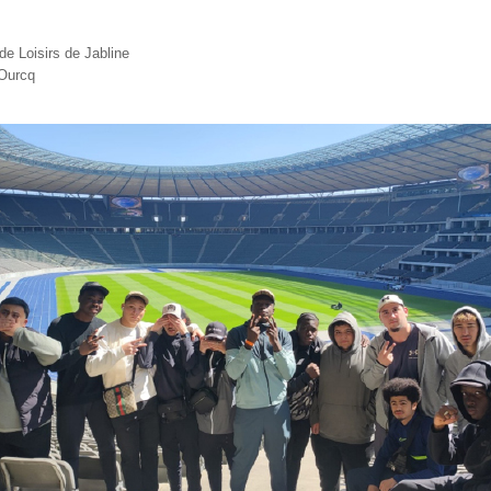
 de Loisirs de Jabline
’Ourcq