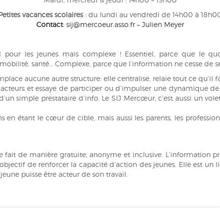
Petites vacances scolaires
: du lundi au vendredi de 14h00 à 18h0
Contact
: sij@mercoeur.asso.fr – Julien Meyer
iel pour les jeunes mais complexe ! Essentiel, parce que le quo
 mobilité, santé… Complexe, parce que l’information ne cesse de s
lace aucune autre structure: elle centralise, relaie tout ce qu’il f
 acteurs et essaye de participer ou d’impulser une dynamique de t
 d’un simple prestataire d’info. Le SIJ Mercœur, c’est aussi un vol
0 ans en étant le cœur de cible, mais aussi les parents, les profes
se fait de manière gratuite, anonyme et inclusive. L’information pr
bjectif de renforcer la capacité d’action des jeunes. Elle est un li
jeune puisse être acteur de son travail.