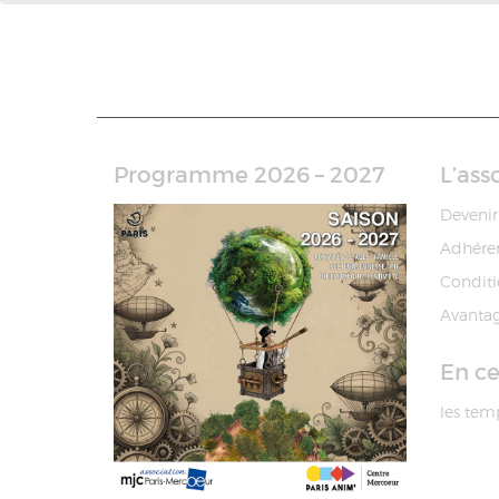
Programme 2026 – 2027
L’ass
Devenir
Adhérer
Conditi
Avantag
En c
les temp