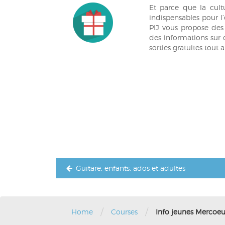
Et parce que la cultur
indispensables pour l
PIJ vous propose des 
des informations sur q
sorties gratuites tout 
Navigation
de
l’article
Guitare, enfants, ados et adultes
/
/
Home
Courses
Info jeunes Mercoeu