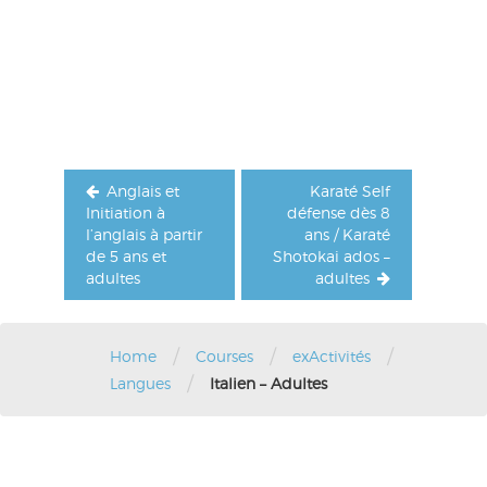
Navigation
de
l’article
Anglais et
Karaté Self
Initiation à
défense dès 8
l’anglais à partir
ans / Karaté
de 5 ans et
Shotokai ados –
adultes
adultes
/
/
/
Home
Courses
exActivités
/
Langues
Italien – Adultes