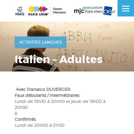
Skip
to
OSE
U
content
ACTIVITÉS LANGUES
Italien – Adultes
Avec Franseco DUVERGER
Faux débutants / intermédiaires
Lundi de 18h30 à 20h00 et jeudi de 19h00 à
20h30
&
Confirmés
Lundi de 20h00 à 21h30