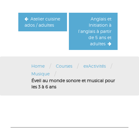
Atelier cuisine
Anglais et
ados / adultes
Initiation à
l’anglais à partir
de 5 ans et
adultes
/
/
/
Home
Courses
exActivités
/
Musique
Éveil au monde sonore et musical pour
les 3 à 6 ans