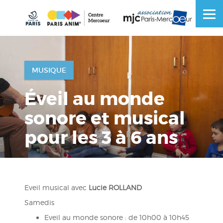
Skip
to
OSE
U
content
MUSIQUE
Éveil au monde
sonore et musical
pour les 3 à 6 ans
Eveil musical avec
Lucie ROLLAND
Samedis
Eveil au monde sonore : de 10h00 à 10h45