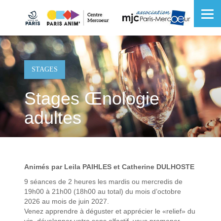
Skip
to
OSE
U
content
STAGES
Stages Œnologie
adultes
Animés par Leila PAIHLES et Catherine DULHOSTE
9 séances de 2 heures les mardis ou mercredis de
19h00 à 21h00 (18h00 au total) du mois d’octobre
2026 au mois de juin 2027.
Venez apprendre à déguster et apprécier le «relief» du